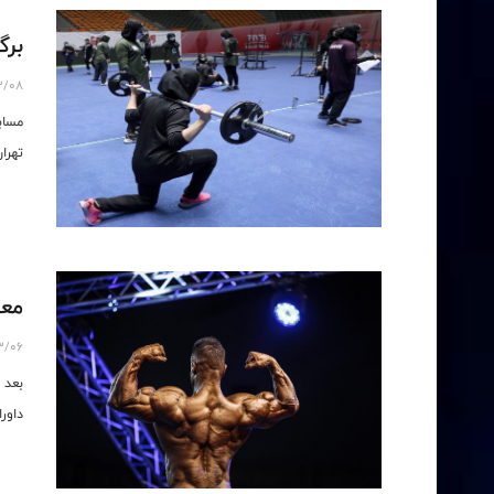
برگ
3/08
مساب
تهرا
معر
3/06
داور