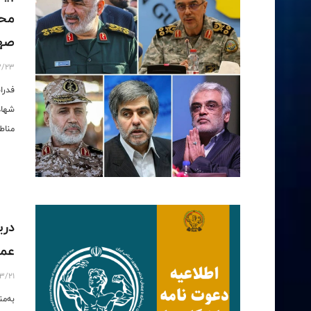
محک
صه
3/23
فدرا
شهاد
مناط
دری
عمو
3/21
به‌م