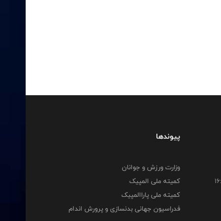
پیوندها
وزارت ورزش و جوانان
کمیته ملی المپیک
کمیته ملی پاراالمپیک
فدراسیون جهانی بدنسازی و پرورش اندام