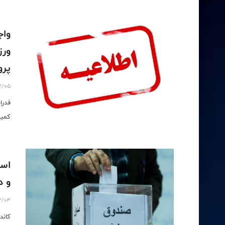
واج
ورز
پر
3/05
فدرا
كميس
اسا
و د
3/04
کاند