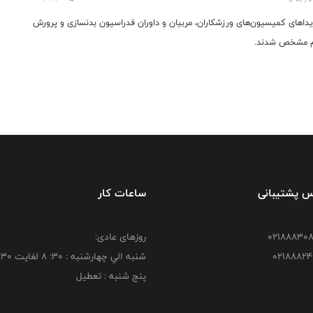
یداهای کمیسیون‌های ورزشکاران، مربیان و داوران فدراسیون بدنسازی و پرورش
م مشخص شدند.
س پشتیبانی
ساعات کار
روزهای عادی:
شنبه الي چهارشنبه : 30: 8 لغايت 16:30
پنج شنبه : تعطیل