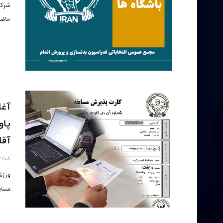
شرکت
حاضر
آغا
پاو
آقا
3/08
ورزش
مساب