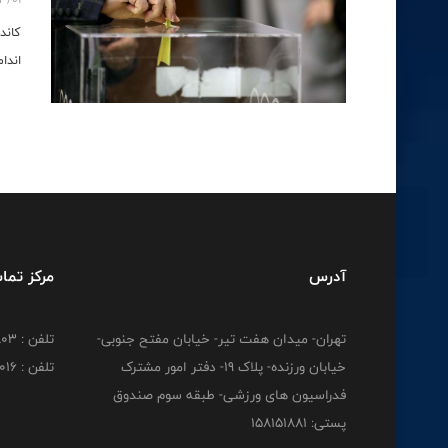
کاند
اندا
آدرس
مرکز تما
تهران- میدان هفت تیر- خیابان مفتح جنوبی-
تلفن : 02188830803
خیابان ورزنده- پلاک 19- دفتر امور مشترک
تلفن : 02188824016
فدراسیون های ورزشی- طبقه سوم صندوق
پستی: 158151881