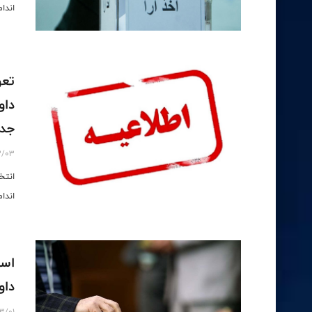
اندا
تعو
داو
جدی
3/03
انتخ
اندام
اسا
داو
3/01