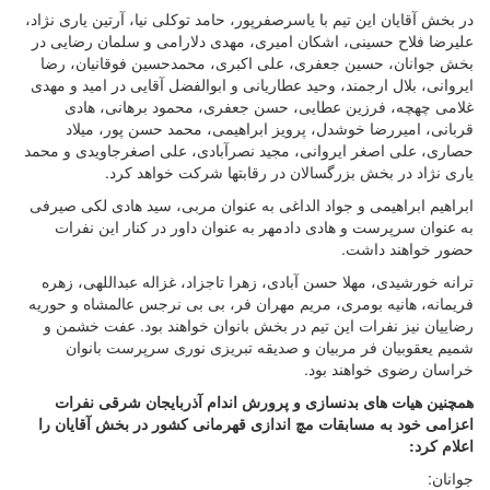
در بخش آقایان این تیم با یاسرصفرپور، حامد توکلی نیا، آرتین یاری نژاد،
علیرضا فلاح حسینی، اشکان امیری، مهدی دلارامی و سلمان رضایی در
بخش جوانان، حسین جعفری، علی اکبری، محمدحسین فوقانیان، رضا
ایروانی، بلال ارجمند، وحید عطاریانی و ابوالفضل آقایی در امید و مهدی
غلامی چهچه، فرزین عطایی، حسن جعفری، محمود برهانی، هادی
قربانی، امیررضا خوشدل، پرویز ابراهیمی، محمد حسن پور، میلاد
حصاری، علی اصغر ایروانی، مجید نصرآبادی، علی اصغرجاویدی و محمد
یاری نژاد در بخش بزرگسالان در رقابتها شرکت خواهد کرد.
ابراهیم ابراهیمی و جواد الداغی به عنوان مربی، سید هادی لکی صیرفی
به عنوان سرپرست و هادی دادمهر به عنوان داور در کنار این نفرات
حضور خواهند داشت.
ترانه خورشیدی، مهلا حسن آبادی، زهرا تاجزاد، غزاله عبداللهی، زهره
فریمانه، هانیه بومری، مریم مهران فر، بی بی نرجس عالمشاه و حوریه
رضاییان نیز نفرات این تیم در بخش بانوان خواهند بود. عفت خشمن و
شمیم یعقوبیان فر مربیان و صدیقه تبریزی نوری سرپرست بانوان
خراسان رضوی خواهند بود.
همچنین هیات های بدنسازی و پرورش اندام آذربایجان شرقی نفرات
اعزامی خود به مسابقات مچ اندازی قهرمانی کشور در بخش آقایان را
اعلام کرد:
جوانان: