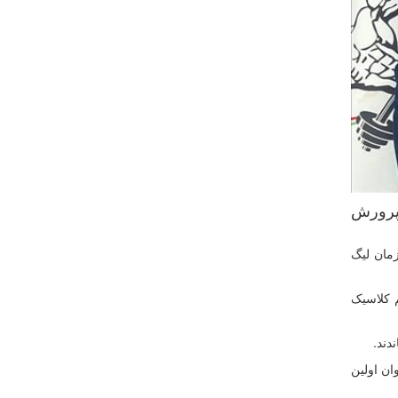
 پرورش
مان لیگ
 کلاسیک
دند.
ان اولین