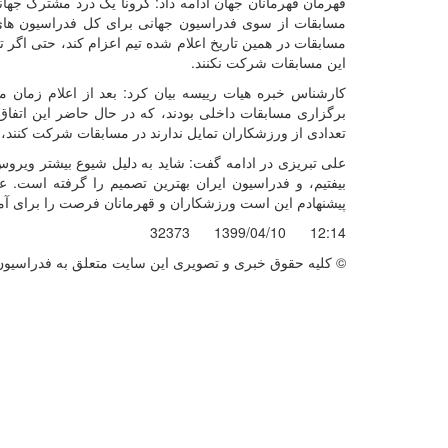
قهرمان قهرمانان جهان ادامه داد: کرونا یک درد مشترک جها
مسابقات از سوی فدراسیون جهانی برای کل فدراسیون های 
مسابقات در همین تاریخ اعلام شده تیم اعزام کند، حتی اگر ت
این مسابقات شرکت نکنند
.
کارشناس خبره هیات رییسه بیان کرد: بعد از اعلام زمان م
برگزاری مسابقات داخلی بودند، که در حال حاضر این اتفاق 
تعدادی از ورزشکاران تمایل ندارند در مسابقات شرکت کنند، ا
علی تبریزی در ادامه گفت: شاید به دلیل شیوع بیشتر ویروس
بیفتیم، و فدراسیون ایران بهترین تصمیم را گرفته است. 
پیشنهادم این است ورزشکاران و قهرمانان فرصت را برای آم
32373
1399/04/10
12:14
© کليه حقوق خبری و تصويری اين سايت متعلق به فدراسيون ب