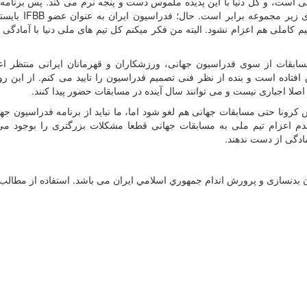
نی است، و کل دنیا با این پدیده ملموس دست و پنجه نرم می کند. پس برنامه 
زیر مجموعه برابر است. حال؛ فدراسیون ایران به عنوان عضو
IFBB
بایست
یم کاملی هم اعزام نشود. البته من فکر میکنم کل تیم های ملی دنیا با آمادگی 
سابقات از سوی فدراسیون جهانی، ورزشکاران و قهرمانان ایرانی منتظر اعل
افتاده است و بنده از نظر فنی تصمیم فدراسیون را تایید می کنم. از این رو
صلا اجباری نیست و می توانند سال آینده در مسابقات حضور پیدا کنند
.
 کرونا حتی مسابقات جهانی هم لغو شود اما، ما نباید از برنامه فدراسیون ج
عدم اعزام تیم ملی به مسابقات جهانی قطعا مشکلات بزرگتری را بوجود می 
ادگی از دست ندهند.
دنسازی و پرورش اندام جمهوري اسلامي ايران می باشد. استفاده از مطالب با