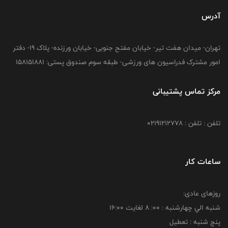
آدرس
تهران- میدان هفت تیر- خیابان مفتح جنوبی- خیابان ورزنده- پلاک 19- دفتر
امور مشترک فدراسیون های ورزشی- طبقه سوم صندوق پستی: 158151881
مرکز تماس پشتیبانی
تلفن : تلفن : 02191212778
ساعات کار
روزهای عادی:
شنبه الي چهارشنبه : 00: 8 لغايت 16:00
پنج شنبه : تعطیل