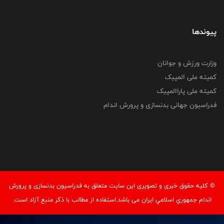
پیوندها
وزارت ورزش و جوانان
کمیته ملی المپیک
کمیته ملی پاراالمپیک
فدراسیون جهانی بدنسازی و پرورش اندام
© کليه حقوق خبری و تصويری اين سايت متعلق به فدراسيون بدنسازی و پرورش
اندام جمهوري اسلامي ايران می باشد.استفاده از مطالب با ذكر منبع آزاد است.