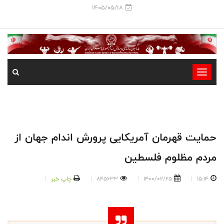
1405/05/18
-
-
-
-
-
حمایت قهرمان آمریکایی پرورش اندام جهان از
-
مردم مظلوم فلسطین
15:14
1400/02/25
845633
چاپ خبر