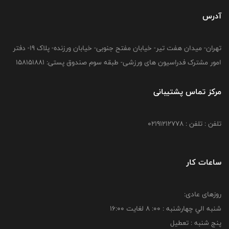
آدرس
تهران- میدان هفت تیر- خیابان مفتح جنوبی- خیابان ورزنده- پلاک 19- دفتر
امور مشترک فدراسیون های ورزشی- طبقه سوم صندوق پستی: 158151881
مرکز تماس پشتیبانی
تلفن : تلفن : 02191212778
ساعات کار
روزهای عادی:
شنبه الي چهارشنبه : 00: 8 لغايت 16:00
پنج شنبه : تعطیل