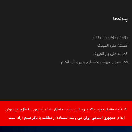
پیوندها
وزارت ورزش و جوانان
کمیته ملی المپیک
کمیته ملی پاراالمپیک
فدراسیون جهانی بدنسازی و پرورش اندام
© کليه حقوق خبری و تصويری اين سايت متعلق به فدراسيون بدنسازی و پرورش
اندام جمهوري اسلامي ايران می باشد.استفاده از مطالب با ذكر منبع آزاد است.