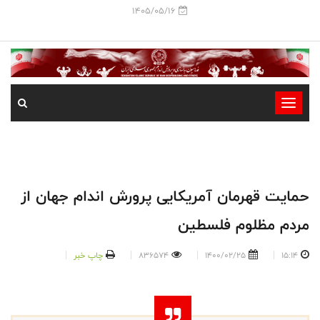
1405/05/16
-
-
-
-
-
حمایت قهرمان آمریکایی پرورش اندام جهان از
-
مردم مظلوم فلسطین
15:14
1400/02/25
836574
چاپ خبر