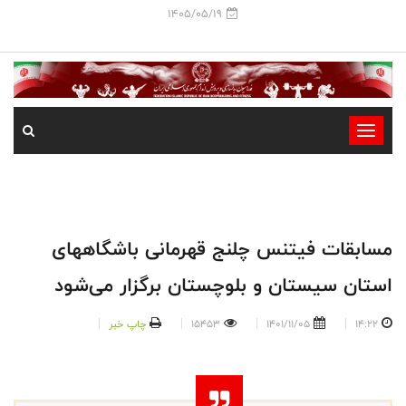
1405/05/19
-
-
-
-
-
مسابقات فیتنس چلنج قهرمانی باشگاههای
-
استان سیستان و بلوچستان برگزار می‌شود
14:22
1401/11/05
15453
چاپ خبر