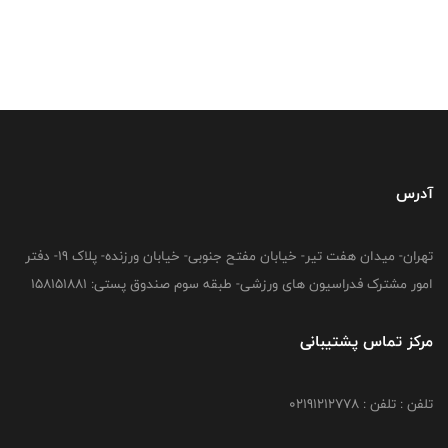
آدرس
تهران- میدان هفت تیر- خیابان مفتح جنوبی- خیابان ورزنده- پلاک 19- دفتر
امور مشترک فدراسیون های ورزشی- طبقه سوم صندوق پستی: 158151881
مرکز تماس پشتیبانی
تلفن : تلفن : 02191212778