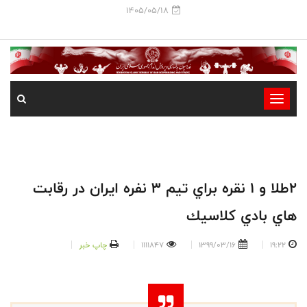
1405/05/18
-
-
-
-
-
٢طلا و ١ نقره براي تيم ٣ نفره ايران در رقابت
-
هاي بادي كلاسيك
19:22
1399/03/16
1111847
چاپ خبر