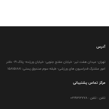
آدرس
تهران- میدان هفت تیر- خیابان مفتح جنوبی- خیابان ورزنده- پلاک 19- دفتر
امور مشترک فدراسیون های ورزشی- طبقه سوم صندوق پستی: 158151881
مرکز تماس پشتیبانی
تلفن : تلفن : 02191212778