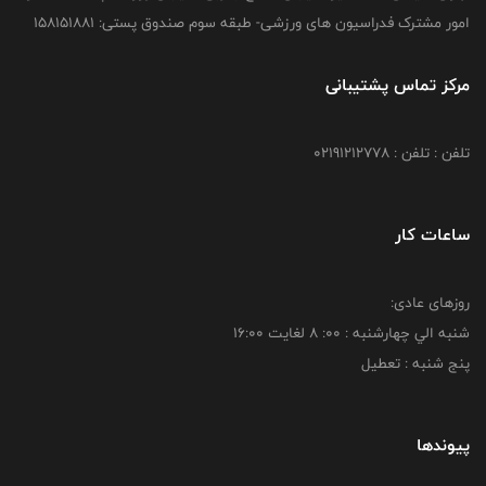
امور مشترک فدراسیون های ورزشی- طبقه سوم صندوق پستی: 158151881
مرکز تماس پشتیبانی
تلفن : تلفن : 02191212778
ساعات کار
روزهای عادی:
شنبه الي چهارشنبه : 00: 8 لغايت 16:00
پنج شنبه : تعطیل
پیوندها