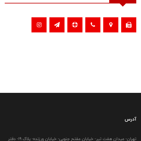
آدرس
تهران- میدان هفت تیر- خیابان مفتح جنوبی- خیابان ورزنده- پلاک 19- دفتر