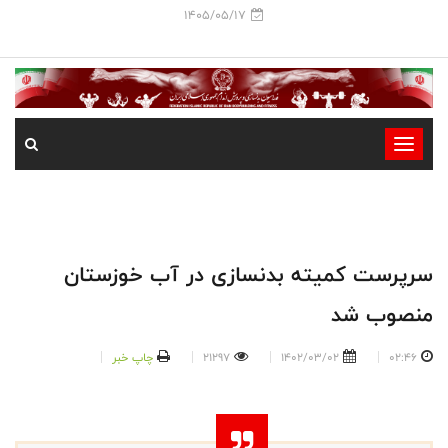
1405/05/17
-
-
-
-
-
سرپرست کمیته بدنسازی در آب خوزستان
-
منصوب شد
02:46
1402/03/02
21297
چاپ خبر