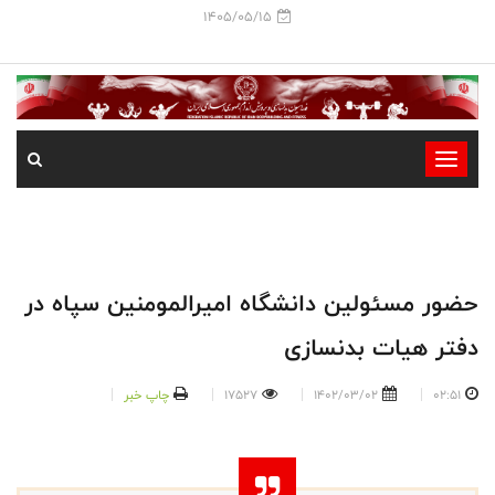
1405/05/15
-
-
-
-
-
حضور مسئولین دانشگاه امیرالمومنین سپاه در
-
دفتر هیات بدنسازی
02:51
1402/03/02
17527
چاپ خبر