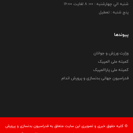
شنبه الي چهارشنبه : 00: 8 لغايت 16:00
پنج شنبه : تعطیل
پیوندها
وزارت ورزش و جوانان
کمیته ملی المپیک
کمیته ملی پاراالمپیک
فدراسیون جهانی بدنسازی و پرورش اندام
© کليه حقوق خبری و تصويری اين سايت متعلق به فدراسيون بدنسازی و پرورش