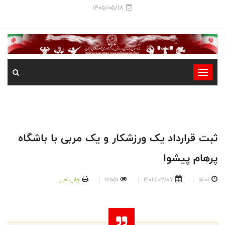
1405/05/18
-
-
-
-
-
ثبت قرارداد یک ورزشکار و یک مربی با باشگاه
-
پرهام پیشوا
15:01
1402/03/07
16551
چاپ خبر