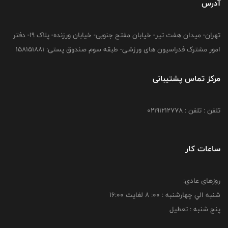
آدرس
تهران- میدان هفت تیر- خیابان مفتح جنوبی- خیابان ورزنده- پلاک 19- دفتر
امور مشترک فدراسیون های ورزشی- طبقه سوم صندوق پستی: 158151881
مرکز تماس پشتیبانی
تلفن : تلفن : 02191212778
ساعات کار
روزهای عادی:
شنبه الي چهارشنبه : 00: 8 لغايت 16:00
پنج شنبه : تعطیل