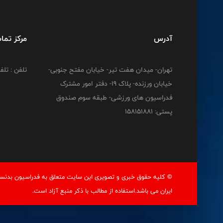
آدرس
مرکز تما
تهران- میدان هفت تیر- خیابان مفتح جنوبی-
تلفن : تلفن : 12778
خیابان ورزنده- پلاک 19- دفتر امور مشترک
فدراسیون های ورزشی- طبقه سوم صندوق
پستی: 158151881
© کليه حقوق خبری و تصويری اين سايت متعلق به فدراسيون بدنسا
ايران می باشد.استفاده از مطالب با ذكر منبع آزاد است.