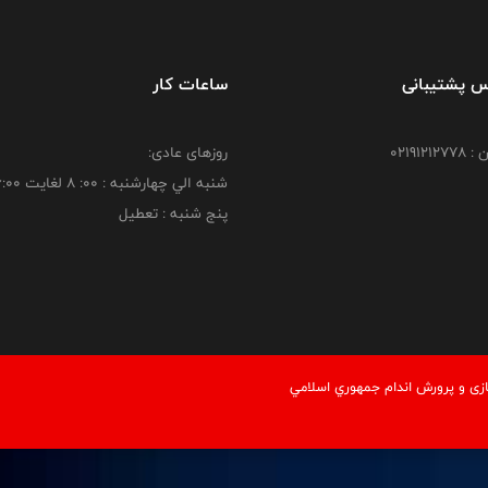
س پشتیبانی
ساعات کار
021912
روزهای عادی:
شنبه الي چهارشنبه : 00: 8 لغايت 16:00
پنج شنبه : تعطیل
زی و پرورش اندام جمهوري اسلامي