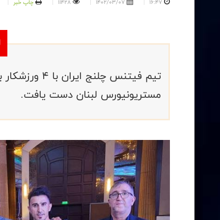
16:47
1402/03/07
11428
چاپ خبر
تیم فیتنس چلنج
مستریونیورس لبنان دست یافت.