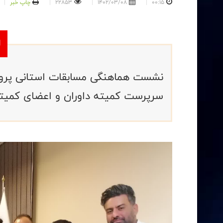
00:15
1402/03/08
22853
چاپ خبر
نشست هماهنگی مسابقات استانی پرور
سرپرست کمیته داوران و اعضای کمیته 