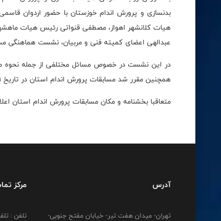
بدنسازی و پرورش اندام خوزستان با حضور اردوان قاس
هیات کلانشهر اهواز، مصطفی قنواتی رئیس هیات ماهشهر، 
عبدالهی اعضای کمیته فنی و مربیان، نشست هماهنگی مساب
در این نشست در خصوص مسائل مختلفی از جمله نحوه میزب
همچنين مقرر شد مسابقات پرورش اندام استان در تاریخ 21 لغایت 23 تيرماه برگزار شود.
متعاقبا بخشنامه و مکان مسابقات پرورش اندام استان اعل
آدرس
مرکز تما
تهران- میدان هفت تیر- خیابان مفتح جنوبی-
تلفن : تلفن : 12778