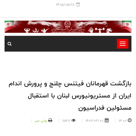
1405/05/18
-
-
-
-
-
بازگشت قهرمانان فیتنس چلنج و پرورش اندام
-
ایران از مستریونیورس لبنان با استقبال
مسئولین فدراسیون
14:08
1402/03/08
11528
چاپ خبر