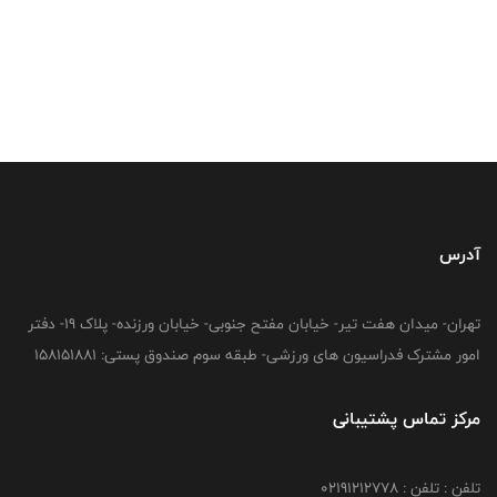
آدرس
تهران- میدان هفت تیر- خیابان مفتح جنوبی- خیابان ورزنده- پلاک 19- دفتر
امور مشترک فدراسیون های ورزشی- طبقه سوم صندوق پستی: 158151881
مرکز تماس پشتیبانی
تلفن : تلفن : 02191212778