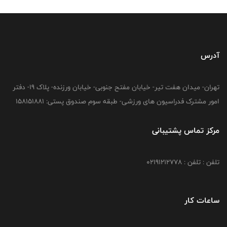
آدرس
تهران- میدان هفت تیر- خیابان مفتح جنوبی- خیابان ورزنده- پلاک 19- دفتر
امور مشترک فدراسیون های ورزشی- طبقه سوم صندوق پستی: 158151881
مرکز تماس پشتیبانی
تلفن : تلفن : 02191212778
ساعات کار