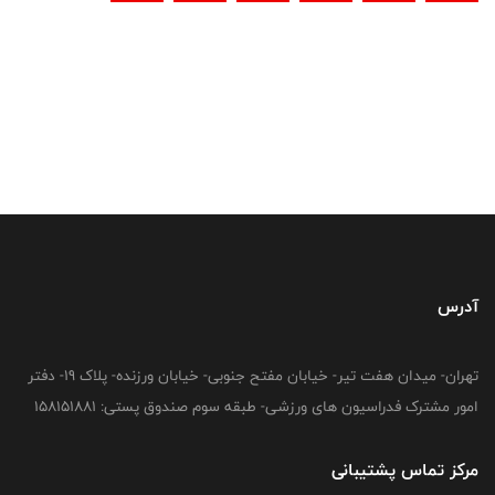
آدرس
تهران- میدان هفت تیر- خیابان مفتح جنوبی- خیابان ورزنده- پلاک 19- دفتر
امور مشترک فدراسیون های ورزشی- طبقه سوم صندوق پستی: 158151881
مرکز تماس پشتیبانی