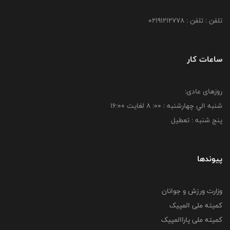
تلفن : تلفن : 02191212778
ساعات کار
روزهای عادی:
شنبه الي چهارشنبه : 00: 8 لغايت 16:00
پنج شنبه : تعطیل
پیوندها
وزارت ورزش و جوانان
کمیته ملی المپیک
کمیته ملی پاراالمپیک