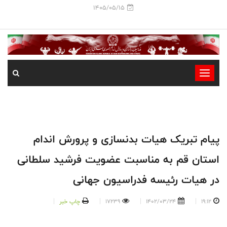
1405/05/15
-
-
-
-
-
پیام تبریک هیات بدنسازی و پرورش اندام
-
استان قم به مناسبت عضویت فرشید سلطانی
در هیات رئیسه فدراسيون جهانى
19:12
1402/03/24
17239
چاپ خبر