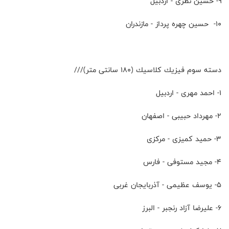
۹- حسين نظرى - اردبيل
۱۰- حسين چهره پرداز - مازندران
دسته سوم فيزيك كلاسيك (١٨٠ سانتى متر)///
۱- احمد مهرى - اردبيل
۲- مهرداد حبيبى - اصفهان
۳- حميد كميزى - مركزى
۴- مجيد مستوفى - فارس
۵- يوسف عظيمى - آذربايجان غربى
۶- عليرضا آزاد رنجبر - البرز