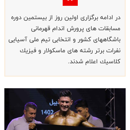
در ادامه برگزارى اولين روز از بيستمين دوره
مسابقات هاى پرورش اندام قهرمانى
باشگاههاى كشور و انتخابى تيم ملى آسيايى
نفرات برتر رشته هاى ماسكولار و فيزيك
كلاسيك اعلام شدند.