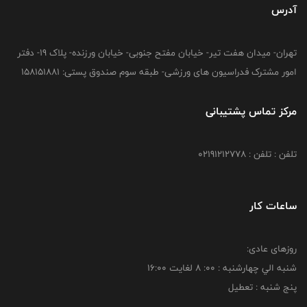
آدرس
تهران- میدان هفت تیر- خیابان مفتح جنوبی- خیابان ورزنده- پلاک 19- دفتر
امور مشترک فدراسیون های ورزشی- طبقه سوم صندوق پستی: 158151881
مرکز تماس پشتیبانی
تلفن : تلفن : 02191212778
ساعات کار
روزهای عادی:
شنبه الي چهارشنبه : 00: 8 لغايت 16:00
پنج شنبه : تعطیل