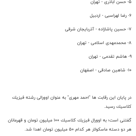
۵- حسن اباذرى - تهران
۶- رضا لهراسبى - اردبيل
۷- حسين پاشازاده - آذربايجان شرقى
۸- محمدمهدى اسلامى - تهران
۹- هاشم تقدمى - تهران
۱۰- شاهين صادقى - اصفهان
در پايان اين رقابت ها "احمد مهرى" به عنوان اوورالى رشته فيزيك
كلاسيك رسيد.
گفتنى است؛ به اوورال فيزيك كلاسيك ١٠٠ ميليون تومان و قهرمانان
هر دو دسته ماسكولار هر كدام ٥٠ ميليون تومان اهدا شد.