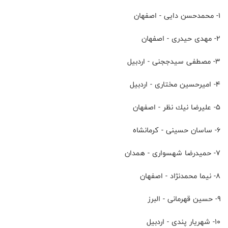
۱- محمدحسن دايى - اصفهان
۲- مهدى حيدرى - اصفهان
۳- مصطفى سيدججنى - اردبيل
۴- اميرحسين مختارى - اردبيل
۵- عليرضا نيك نظر - اصفهان
۶- ساسان حسينى - كرمانشاه
۷- حميدرضا شهسوارى - همدان
۸- نيما محمدنژاد - اصفهان
۹- حسين قهرمانى - البرز
۱۰- شهريار پندى - اردبيل