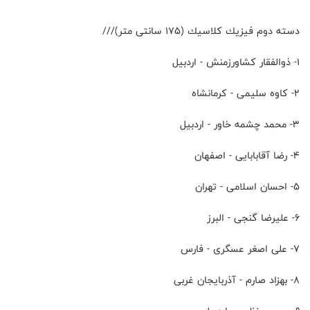
دسته دوم فيزيك كلاسيك (۱۷۵ سانتی متر)///
۱- ذوالفقار كشاورزمنش - اردبيل
۲- كاوه سليمى - كرمانشاه
۳- محمد چشمه خاور - اردبيل
۴- رضا آقابابايى - اصفهان
۵- احسان اسلامى - تهران
۶- عليرضا گنجى - البرز
۷- على اصغر عسگرى - فارس
۸- بهزاد صارم - آذربايجان غربى