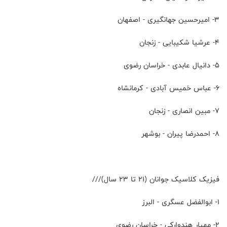
۳- اميرحسين جهانگيرى - اصفهان
۴- عرشيا شكيبايى - زنجان
۵- دانيال عابدى - خراسان رضوى
۶- عباس خميس آبادى - كرمانشاه
۷- مبين انصارى - زنجان
۸- احمدرضا پيران - بوشهر
فیزیک کلاسیک جوانان (۲۱ تا ۲۳ سال)///
۱- ابوالفضل عسگرى - البرز
۲- مهيار هندواركى - خراسان رضوى