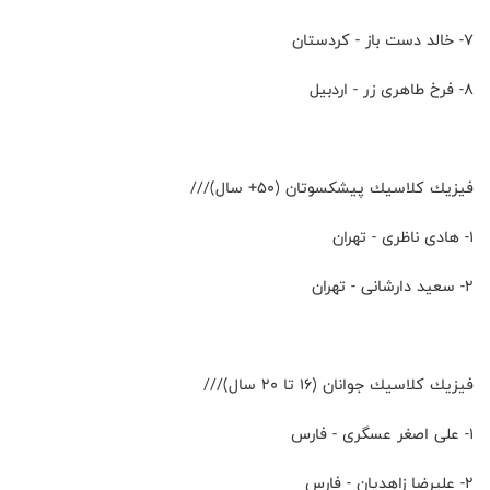
۷- خالد دست باز - كردستان
۸- فرخ طاهرى زر - اردبيل
فيزيك كلاسيك پيشكسوتان (۵۰+ سال)///
۱- هادى ناظرى - تهران
۲- سعيد دارشانى - تهران
فيزيك كلاسيك جوانان (١۶ تا ۲۰ سال)///
۱- على اصغر عسگرى - فارس
۲- عليرضا زاهديان - فارس