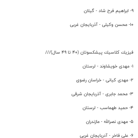
۹- ابراهيم فرح شاد - گيلان
۱۰- محسن وكيلى - آذربايجان غربى
فيزيك كلاسيك پيشكسوتان (۴۰ تا ۴۹ سال)///
۱- مهدى خويشاوند - لرستان
۲- مهدى كيانى - خراسان رضوى
۳- محمد جابرى - آذربايجان شرقى
۴- حميد طهماسب - لرستان
۵- مهدى نصرالله - مازندران
۶- على فاخر - آدربايجان غربى