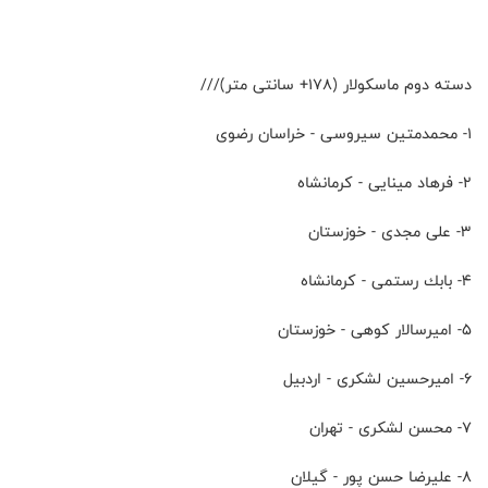
دسته دوم ماسکولار (۱۷۸+ سانتی متر)///
۱- محمدمتين سيروسى - خراسان رضوى
۲- فرهاد مينايى - كرمانشاه
۳- على مجدى - خوزستان
۴- بابك رستمى - كرمانشاه
۵- اميرسالار كوهى - خوزستان
۶- اميرحسين لشكرى - اردبيل
۷- محسن لشكرى - تهران
۸- عليرضا حسن پور - گيلان