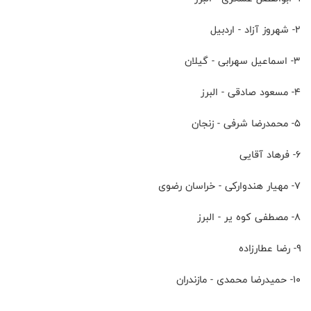
۲- شهروز آزاد - اردبيل
۳- اسماعيل سهرابى - گيلان
۴- مسعود صادقى - البرز
۵- محمدرضا شرفى - زنجان
۶- فرهاد آقايى
۷- مهيار هندواركى - خراسان رضوى
۸- مصطفى كوه ير - البرز
۹- رضا عطارزاده
۱۰- حميدرضا محمدى - مازندران