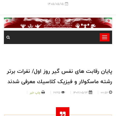
1405/05/15
-
-
-
-
-
پايان رقابت هاى نفس گير روز اول/ نفرات برتر
-
رشته ماسكولار و فيزيک كلاسيك معرفى شدند
00:56
1402/05/13
6725
چاپ خبر