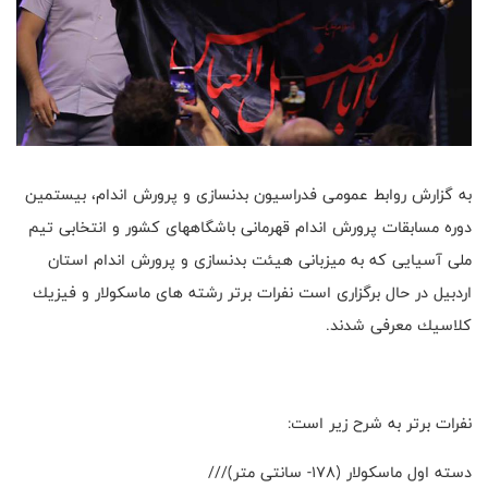
به گزارش روابط عمومى فدراسيون بدنسازى و پرورش اندام، بيستمين
دوره مسابقات پرورش اندام قهرمانى باشگاههاى كشور و انتخابى تيم
ملى آسيايى كه به ميزبانى هيئت بدنسازى و پرورش اندام استان
اردبيل در حال برگزارى است نفرات برتر رشته هاى ماسكولار و فيزيك
كلاسيك معرفى شدند.
نفرات برتر به شرح زير است:
دسته اول ماسكولار (١٧٨- سانتى متر)///