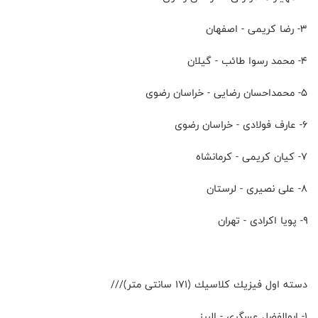
۳- رضا كريمى - اصفهان
۴- محمد رسوا طائب - گيلان
۵- محمداحسان رضايى - خراسان رضوى
۶- عارف فولادى - خراسان رضوى
۷- كيان كريمى - كرمانشاه
۸- على نصيرى - لرستان
۹- پويا اكرادى - تهران
دسته اول فيزيك كلاسيك (١٧١ سانتى متر)///
۱- ابوالفضل عسگرى - البرز