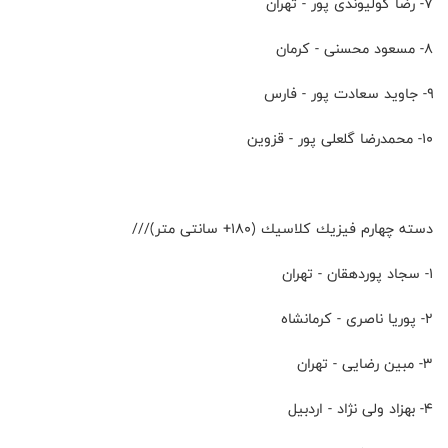
۷- رضا كوليوندى پور - تهران
۸- مسعود محسنى - كرمان
۹- جاويد سعادت پور - فارس
۱۰- محمدرضا گلعلى پور - قزوين
دسته چهارم فيزيك كلاسيك (١٨٠+ سانتى متر)///
۱- سجاد پوردهقان - تهران
۲- پوريا ناصرى - كرمانشاه
۳- مبين رضايى - تهران
۴- بهزاد ولى نژاد - اردبيل