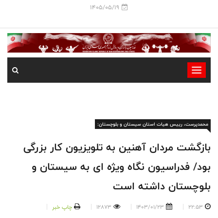
1405/05/19
-
-
-
-
محمدپرست، رییس هیات استان سیستان و بلوچستان:
-
-
بازگشت مردان آهنین به تلویزیون کار بزرگی
بود/ فدراسیون نگاه ویژه ای به سیستان و
بلوچستان داشته است
22:53
1403/01/23
12873
چاپ خبر