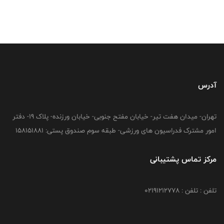
آدرس
تهران- میدان هفت تیر- خیابان مفتح جنوبی- خیابان ورزنده- پلاک 19- دفتر
امور مشترک فدراسیون های ورزشی- طبقه سوم صندوق پستی: 158151881
مرکز تماس پشتیبانی
تلفن : تلفن : 02191212778