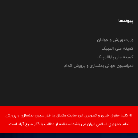
پیوندها
وزارت ورزش و جوانان
کمیته ملی المپیک
کمیته ملی پاراالمپیک
فدراسیون جهانی بدنسازی و پرورش اندام
© کليه حقوق خبری و تصويری اين سايت متعلق به فدراسيون بدنسازی و پرورش
اندام جمهوري اسلامي ايران می باشد.استفاده از مطالب با ذكر منبع آزاد است.