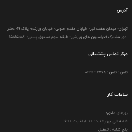
آدرس
تهران- میدان هفت تیر- خیابان مفتح جنوبی- خیابان ورزنده- پلاک 19- دفتر
امور مشترک فدراسیون های ورزشی- طبقه سوم صندوق پستی: 158151881
مرکز تماس پشتیبانی
تلفن : تلفن : 02191212778
ساعات کار
روزهای عادی:
شنبه الي چهارشنبه : 00: 8 لغايت 16:00
پنج شنبه : تعطیل