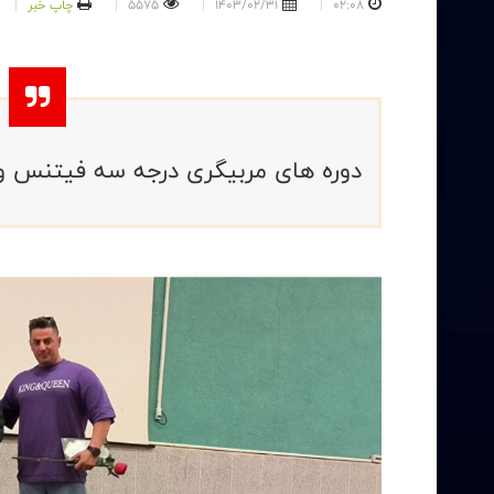
02:08
1403/02/31
5575
چاپ خبر
دوره های مربیگری درجه سه فیتنس و 