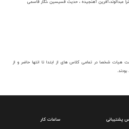
یترا عبدالوند،آفرین آهنجیده ، حدیث قسیسین ،نگار قاسمی
 هیات شخصا در تمامی کلاس های از ابتدا تا انتها حاضر و از
بودند.
س پشتیبانی
ساعات کار