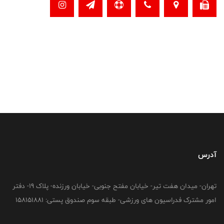
آدرس
تهران- میدان هفت تیر- خیابان مفتح جنوبی- خیابان ورزنده- پلاک 19- دفتر
امور مشترک فدراسیون های ورزشی- طبقه سوم صندوق پستی: 158151881