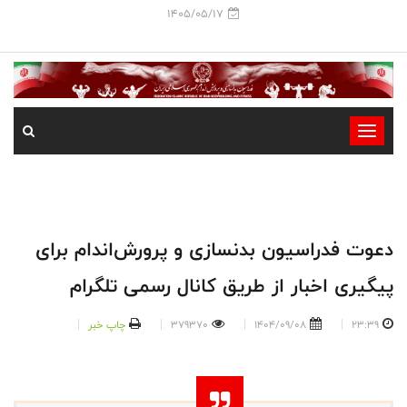
1405/05/17
-
-
-
-
-
دعوت فدراسیون بدنسازی و پرورش‌اندام برای
-
پیگیری اخبار از طریق کانال رسمی تلگرام
23:39
1404/09/08
379370
چاپ خبر