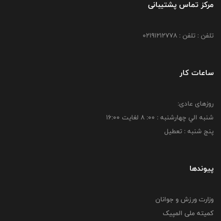
مرکز تماس پشتیبانی
تلفن : تلفن : 02191212778
ساعات کار
روزهای عادی:
شنبه الي چهارشنبه : 00: 8 لغايت 16:00
پنج شنبه : تعطیل
پیوندها
وزارت ورزش و جوانان
کمیته ملی المپیک