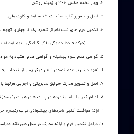
2. چهار قطعه عکس 4×3 با زمینه روشن.
3. اصل و تصویر کلیه صفحات شناسنامه و کارت ملی.
4. تکمیل فرم های ثبت نام از شماره یک تا چهار با توجه به نوع اعلام آمادگی داوطلب.
(هرگونه خط خوردگی، لاک گرفتگی، عدم امضاء یا مهر
5. گواهی عدم سوء پیشینه و گواهی عدم اعتیاد به مواد مخدر.
6. تعهد مبنی بر عدم تصدی شغل دیگر پس از انتخاب به عنوان رئیس فدراسیون.
7. اصل و تصویر مدارک سوابق مدیریتی و اجرایی مرتبط با ورزش و تربیت بدنی.
8. اعلام کتبی اسامی نامزدهای پست های هیأت رئیسه( نواب رئیس، خزانه دار و کارشناسان خبره).
9. ارائه موافقت کتبی نامزدهای پیشنهادی نواب رئیس، خزانه دار و کارشناسان خبره.
10. مراحل تکمیل فرم و ارائه مدارک در محل دبیرخانه فدراسیون انجام می شود.