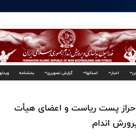
ن
اخبار
استانها
گزارش تصویری
بخشنامه
ویدئو
ن احراز پست ریاست و اعضای هیأت
رورش اندام