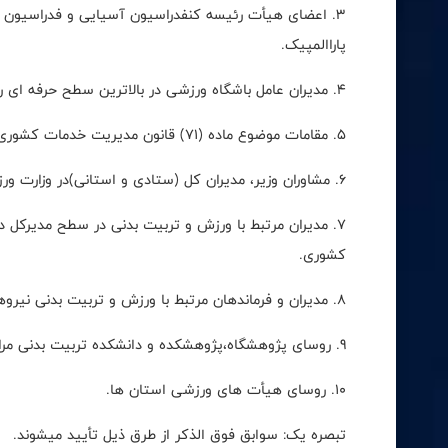
3. اعضای هیأت رئیسه کنفدراسیون آسیایی و فدراسیون ج
پاراالمپیک.
4. مدیران عامل باشگاه ورزشی در بالاترین سطح حرفه ای رشته های ورزشی (لیگ برتر).
5. مقامات موضوع ماده (71) قانون مدیریت خدمات کشوری به شرط مرتبط بودن فعالیت آنها با ورزش و تربیت بدنی.
6. مشاوران وزیر، مدیران کل (ستادی و استانی)در وزارت ورزش و جوانان.
7. مدیران مرتبط با ورزش و تربیت بدنی در سطح مدیرکل 
کشوری.
8. مدیران و فرماندهان مرتبط با ورزش و تربیت بدنی نیروهای مسلح جمهوری اسلامی ایران با رتبه خدمتی حداقل (16) و بالاتر.
9. روسای پژوهشگاه،پژوهشکده و دانشکده تربیت بدنی مراکز آموزش عالی.
10. روسای هیأت های ورزشی استان ها.
تبصره یک: سوابق فوق الذکر از طرق ذیل تأیید میشوند.