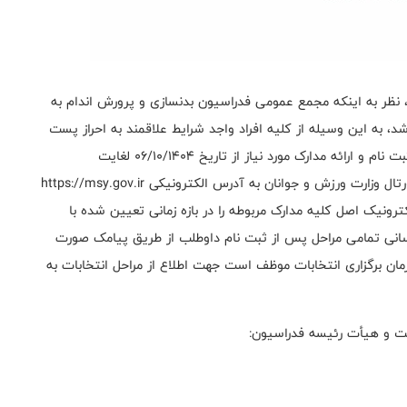
 نظر به اینکه مجمع عمومی فدراسیون بدنسازی و پرورش اندام به
دراسیون در سال 1404 برگزارخواهد شد، به این وسیله از کلیه افراد واجد شرایط علاقمند به احراز پست
ریاست فدراسیون دعوت بعمل می آید جهت دریافت فرم ثبت نام و ارائه مدارک مورد نیاز از تاریخ 06/10/1404 لغایت
20/10/1404 به مدت (ده) روز کاری از ساعت 9 الی 15 به پورتال وزارت ورزش و جوانان به آدرس الکترونیکی https://msy.gov.ir
ترونیک اصل کلیه مدارک مربوطه را در بازه زمانی تعیین شده با
 رسانی تمامی مراحل پس از ثبت نام داوطلب از طریق پیامک صورت
ان برگزاری انتخابات موظف است جهت اطلاع از مراحل انتخابات به
است و هیأت رئیسه فدراسیون: