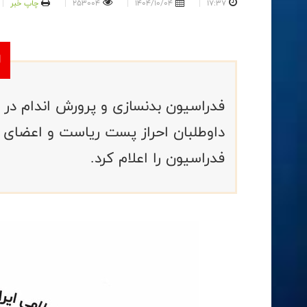
17:37
1404/10/04
253004
چاپ خبر
فدراسیون بدنسازی و پرورش اندام در ا
داوطلبان احراز پست ریاست و اعضای ه
فدراسیون را اعلام کرد.