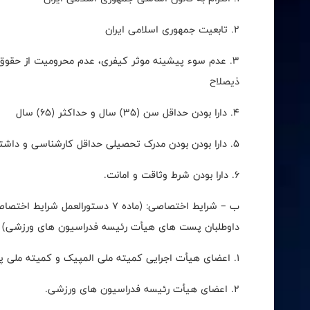
2. تابعیت جمهوری اسلامی ایران
3. عدم سوء پیشینه موثر کیفری، عدم محرومیت از حقوق 
ذیصلاح
4. دارا بودن حداقل سن (35) سال و حداکثر (65) سال
5. دارا بودن بودن مدرک تحصیلی حداقل کارشناسی و داشتن (5) سال سابقه مدیریتی و اجرای مرتبط با ورزش و تربیت بدنی
6. دارا بودن شرط وثاقت و امانت.
ب – شرایط اختصاصی: (ماده 7 دستورا
داوطلبان پست های هیأت رئیسه فدراسیون های ورزشی)
1. اعضای هیأت اجرایی کمیته ملی المپیک و کمیته ملی پاراالمپیک
2. اعضای هیأت رئیسه فدراسیون های ورزشی.