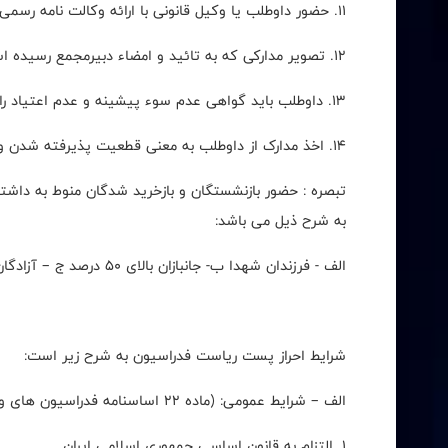
11. حضور داوطلب یا وکیل قانونی با ارائه وکالت نامه رسمی جهت ثبت نام الزامی است.
12. تصویر مدارکی که به تائید و امضاء دبیرمجمع رسیده است، قابل رسیدگی می باشد.
13. داوطلب باید گواهی عدم سوء پیشینه و عدم اعتیاد را حداکثر (10) روز بعد از پایان ثبت نام به دبیر مجمع ارائه نماید.
14. اخذ مدارک از داوطلب به معنی قطعیت پذیرفته شدن وی بعنوان داوطلب نمی باشد.
تبصره : حضور بازنشستگان و بازخرید شدگان منوط به داشتن
به شرح ذیل می باشد:
الف - فرزندان شهدا ب- جانبازان بالای 50 درصد ج – آزادگان بیش از سه سال اسارت
شرایط احراز پست ریاست فدراسیون به شرح زیر است:
الف – شرایط عمومی: (ماده 22 اساسنامه فدراسیون های ورزشی)
1. التزام به قانون اساسی جمهوری اسلامی ایران