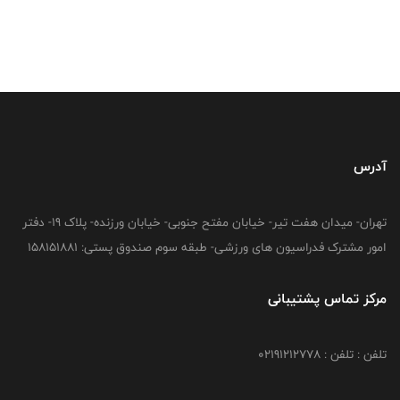
آدرس
تهران- میدان هفت تیر- خیابان مفتح جنوبی- خیابان ورزنده- پلاک 19- دفتر
امور مشترک فدراسیون های ورزشی- طبقه سوم صندوق پستی: 158151881
مرکز تماس پشتیبانی
تلفن : تلفن : 02191212778