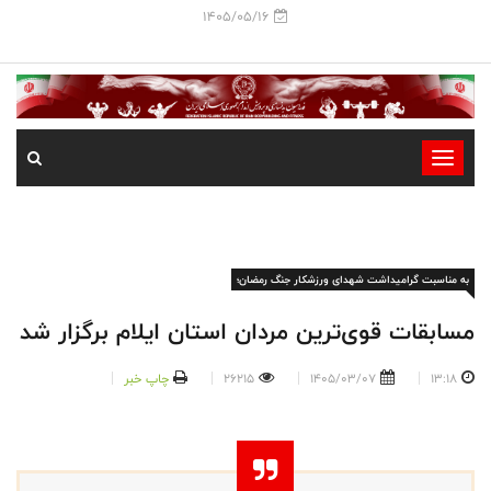
1405/05/16
-
-
-
-
به مناسبت گرامیداشت شهدای ورزشکار جنگ رمضان؛
-
-
مسابقات قوی‌ترین مردان استان ایلام برگزار شد
13:18
1405/03/07
26215
چاپ خبر