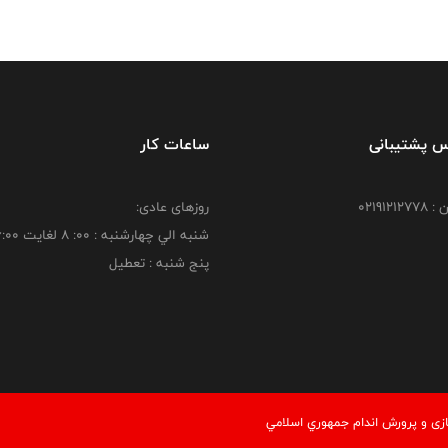
س پشتیبانی
ساعات کار
021912
روزهای عادی:
شنبه الي چهارشنبه : 00: 8 لغايت 16:00
پنج شنبه : تعطیل
زی و پرورش اندام جمهوري اسلامي