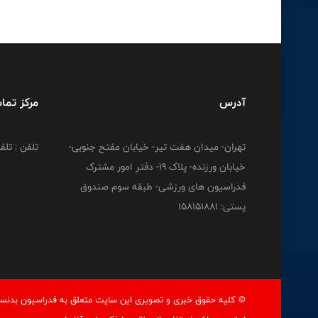
آدرس
مرکز تما
تهران- میدان هفت تیر- خیابان مفتح جنوبی-
تلفن : تلفن : 12778
خیابان ورزنده- پلاک 19- دفتر امور مشترک
فدراسیون های ورزشی- طبقه سوم صندوق
پستی: 158151881
© کليه حقوق خبری و تصويری اين سايت متعلق به فدراسيون بدنسا