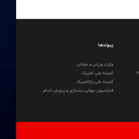
پیوندها
وزارت ورزش و جوانان
کمیته ملی المپیک
کمیته ملی پاراالمپیک
فدراسیون جهانی بدنسازی و پرورش اندام