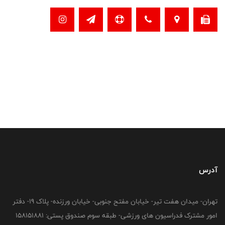
آدرس
تهران- میدان هفت تیر- خیابان مفتح جنوبی- خیابان ورزنده- پلاک 19- دفتر
امور مشترک فدراسیون های ورزشی- طبقه سوم صندوق پستی: 158151881