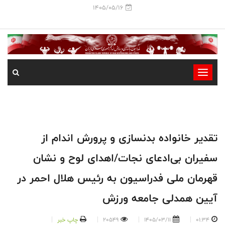
1405/05/16
-
-
-
-
-
تقدیر خانواده بدنسازی و پرورش اندام از
-
سفیران بی‌ادعای نجات/اهدای لوح و نشان
قهرمان ملی فدراسیون به رئیس هلال احمر در
آیین همدلی جامعه ورزش
01:34
1405/03/11
20549
چاپ خبر