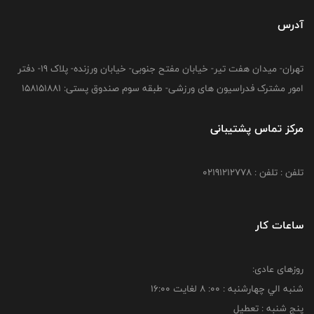
آدرس
تهران- میدان هفت تیر- خیابان مفتح جنوبی- خیابان ورزنده- پلاک 19- دفتر
امور مشترک فدراسیون های ورزشی- طبقه سوم صندوق پستی: 158151881
مرکز تماس پشتیبانی
تلفن : تلفن : 02191212778
ساعات کار
روزهای عادی:
شنبه الي چهارشنبه : 00: 8 لغايت 16:00
پنج شنبه : تعطیل