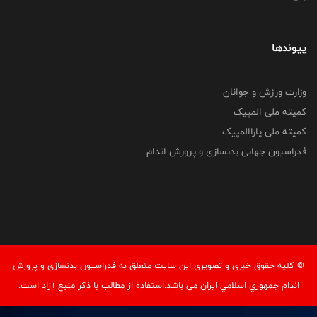
پیوندها
وزارت ورزش و جوانان
کمیته ملی المپیک
کمیته ملی پاراالمپیک
فدراسیون جهانی بدنسازی و پرورش اندام
© کليه حقوق خبری و تصويری اين سايت متعلق به فدراسيون بدنسازی و پرورش
اندام جمهوري اسلامي ايران می باشد.استفاده از مطالب با ذكر منبع آزاد است.