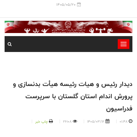
1405/05/20
-
-
-
-
-
دیدار رئیس و هیات رئیسه هیأت بدنسازی و
-
پرورش اندام استان گلستان با سرپرست
فدراسیون
01:48
1405/03/12
26108
چاپ خبر