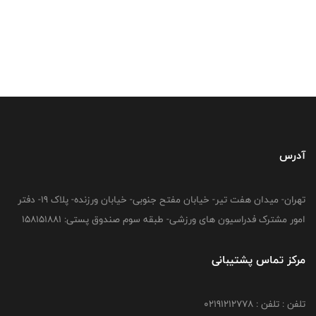
آدرس
تهران- میدان هفت تیر- خیابان مفتح جنوبی- خیابان ورزنده- پلاک 19- دفتر
امور مشترک فدراسیون های ورزشی- طبقه سوم صندوق پستی: 158151881
مرکز تماس پشتیبانی
تلفن : تلفن : 02191212778