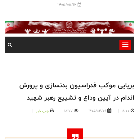
1405/05/16
-
-
-
-
-
برپایی موکب فدراسیون بدنسازی و پرورش
-
اندام در آیین وداع و تشییع رهبر شهید
18:00
1405/04/09
18177
چاپ خبر