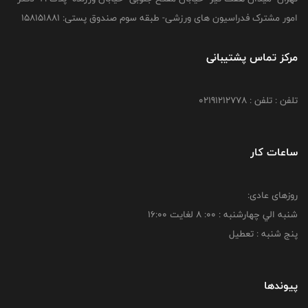
امور مشترک فدراسیون های ورزشی- طبقه سوم صندوق پستی: 158151881
مرکز تماس پشتیبانی
تلفن : تلفن : 02191212778
ساعات کار
روزهای عادی:
شنبه الي چهارشنبه : 00: 8 لغايت 16:00
پنج شنبه : تعطیل
پیوندها