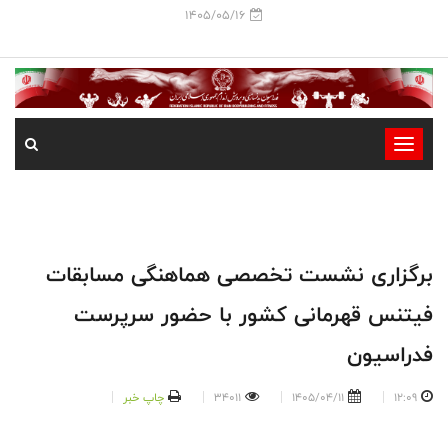
1405/05/16
-
-
-
-
-
برگزاری نشست تخصصی هماهنگی مسابقات
-
فیتنس قهرمانی کشور با حضور سرپرست
فدراسیون
12:09
1405/04/11
34011
چاپ خبر