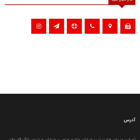
آدرس
تهران- میدان هفت تیر- خیابان مفتح جنوبی- خیابان ورزنده- پلاک 19- دفتر