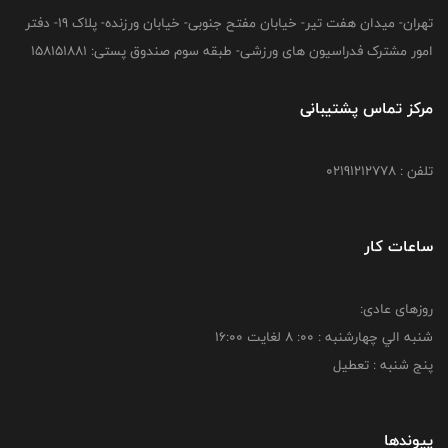
تهران- میدان هفت تیر- خیابان مفتح جنوبی- خیابان ورزنده- پلاک 19- دفتر
امور مشترک فدراسیون های ورزشی- طبقه سوم صندوق پستی: 158151881
مرکز تماس پشتیبانی
تلفن : 02191212778
ساعات کار
روزهای عادی:
شنبه الي چهارشنبه : 00: 8 لغايت 16:00
پنج شنبه : تعطیل
پیوندها