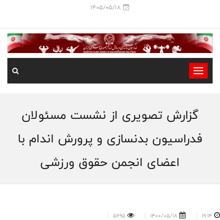
1405/05/18
-
-
-
گزارش تصویری از نشست مسئولان
-
-
فدراسیون بدنسازی و پرورش اندام با
-
اعضای انجمن حقوق ورزشی
5695
1400/05/18
19:14