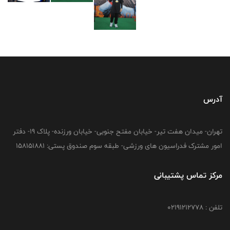
آدرس
تهران- میدان هفت تیر- خیابان مفتح جنوبی- خیابان ورزنده- پلاک 19- دفتر
امور مشترک فدراسیون های ورزشی- طبقه سوم صندوق پستی: 158151881
مرکز تماس پشتیبانی
تلفن : 02191212778