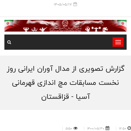
1405/05/17
-
-
-
گزارش تصویری از مدال آوران ایرانی روز
-
-
نخست مسابقات مچ اندازی قهرمانی
-
آسیا - قزاقستان
5150
1400/05/30
12:50