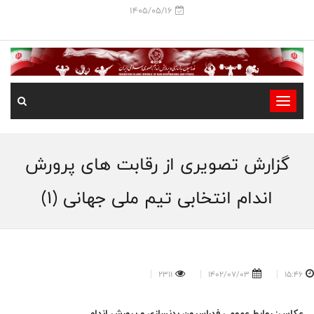
1405/05/16
-
-
-
گزارش تصویری از رقابت های پرورش
-
-
اندام انتخابی تیم ملی جهانی (۱)
-
2311
1402/07/03
15:46
عکاس: روابط عمومی فدراسیون بدنسازی و پرورش اندام