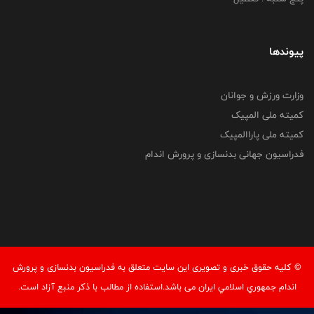
پیوندها
وزارت ورزش و جوانان
کمیته ملی المپیک
کمیته ملی پاراالمپیک
فدراسیون جهانی بدنسازی و پرورش اندام
© کليه حقوق خبری و تصويری اين سايت متعلق به فدراسيون بدنسازی و پرورش
اندام جمهوري اسلامي ايران می باشد.استفاده از مطالب با ذكر منبع آزاد است.