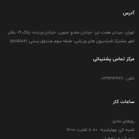
آدرس
تهران- میدان هفت تیر- خیابان مفتح جنوبی- خیابان ورزنده- پلاک 19- دفتر
امور مشترک فدراسیون های ورزشی- طبقه سوم صندوق پستی: 158151881
مرکز تماس پشتیبانی
تلفن : 02191212778
ساعات کار
روزهای عادی:
شنبه الي چهارشنبه : 00: 8 لغايت 16:00
پنج شنبه : تعطیل