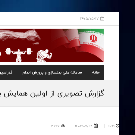
1405/05/17
خانه
سامانه ملی بدنسازی و پرورش اندام
فدراسیو
گزارش تصویری از اولین همایش بین
3727
1402/07/28
20:19