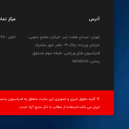
آدرس
مرکز تما
تهران- میدان هفت تیر- خیابان مفتح جنوبی-
تلفن : 02191212778
خیابان ورزنده- پلاک 19- دفتر امور مشترک
فدراسیون های ورزشی- طبقه سوم صندوق
پستی: 158151881
© کليه حقوق خبری و تصويری اين سايت متعلق به فدراسيون بدنسا
ايران می باشد.استفاده از مطالب با ذكر منبع آزاد است.