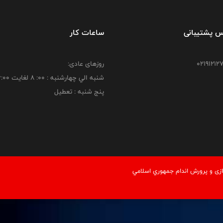
س پشتیبانی
ساعات کار
روزهای عادی:
شنبه الي چهارشنبه : 00: 8 لغايت 16:00
پنج شنبه : تعطیل
زی و پرورش اندام جمهوري اسلامي