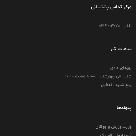
مرکز تماس پشتیبانی
تلفن : 02191212778
ساعات کار
روزهای عادی:
شنبه الي چهارشنبه : 00: 8 لغايت 16:00
پنج شنبه : تعطیل
پیوندها
وزارت ورزش و جوانان
کمیته ملی المپیک