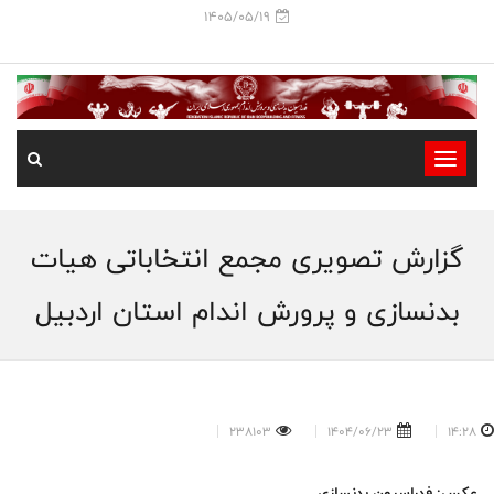
1405/05/19
-
-
-
گزارش تصویری مجمع انتخاباتی هیات
-
-
بدنسازی و پرورش اندام استان اردبیل
-
238103
1404/06/23
14:28
عکس: فدراسیون بدنسازی