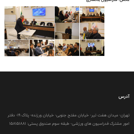
آدرس
تهران- میدان هفت تیر- خیابان مفتح جنوبی- خیابان ورزنده- پلاک 19- دفتر
امور مشترک فدراسیون های ورزشی- طبقه سوم صندوق پستی: 158151881