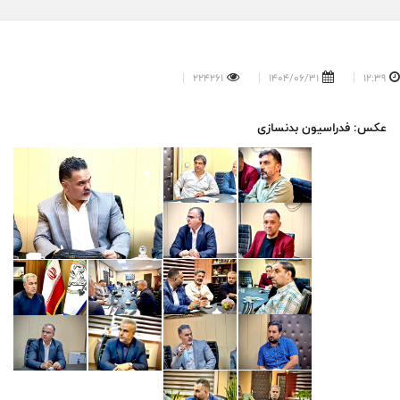
224261
1404/06/31
12:39
عکس: فدراسیون بدنسازی