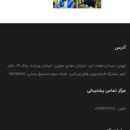
آدرس
تهران- میدان هفت تیر- خیابان مفتح جنوبی- خیابان ورزنده- پلاک 19- دفتر
امور مشترک فدراسیون های ورزشی- طبقه سوم صندوق پستی: 158151881
مرکز تماس پشتیبانی
تلفن : 02191212778