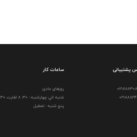
س پشتیبانی
ساعات کار
روزهای عادی:
شنبه الي چهارشنبه : 30: 8 لغايت 16:30
پنج شنبه : تعطیل