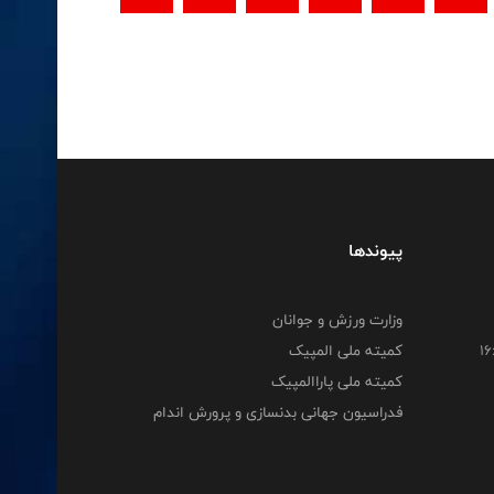
پیوندها
وزارت ورزش و جوانان
کمیته ملی المپیک
کمیته ملی پاراالمپیک
فدراسیون جهانی بدنسازی و پرورش اندام