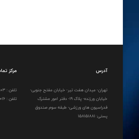
آدرس
مرکز تما
تهران- میدان هفت تیر- خیابان مفتح جنوبی-
تلفن : 02188830803
خیابان ورزنده- پلاک 19- دفتر امور مشترک
تلفن : 02188824016
فدراسیون های ورزشی- طبقه سوم صندوق
پستی: 158151881