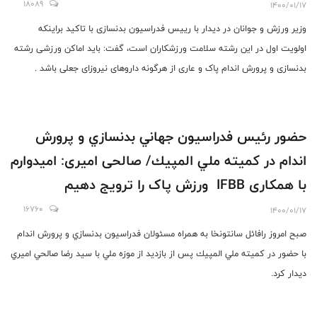
جنگجو است
18089
1400/01/17
وزیر ورزش و جوانان در دیدار با رییس فدراسیون بدنسازی با تاکید براینکه
اولویت اول در این رشته سلامت ورزشکاران است، گفت: باید اماکن ورزشی رشته
بدنسازی و پرورش اندام پاک و عاری از هرگونه داروهای نیروزای جعلی باشد .
حضور رئيس فدراسيون جهاني بدنسازي و پرورش
اندام در كميته ملي المپيك/ صالحی امیری: امیدوارم
با همکاری IFBB ورزش پاک را ترویج دهیم
16760
1400/01/17
صبح امروز رافائل سانتونخا به همراه مسئولان فدراسيون بدنسازي و پرورش اندام
با حضور در كميته ملي المپيك پس از بازديد از موزه ملي با سيد رضا صالحي اميري
ديدار كرد.