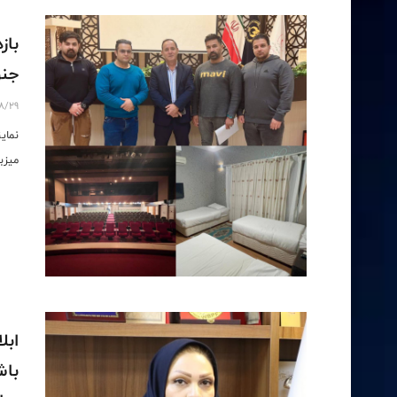
باز
جنو
8/29
نمای
میزب
ابل
باش