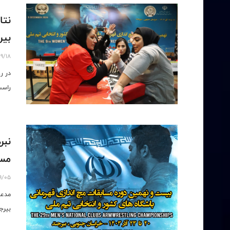
نتا
بیر
9/18
در ر
راست
نبر
مسا
9/05
بیرج