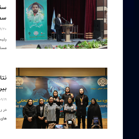
سفر
سمی
9/20
رئیس
مسئو
نتا
بیر
9/19
در ر
های 