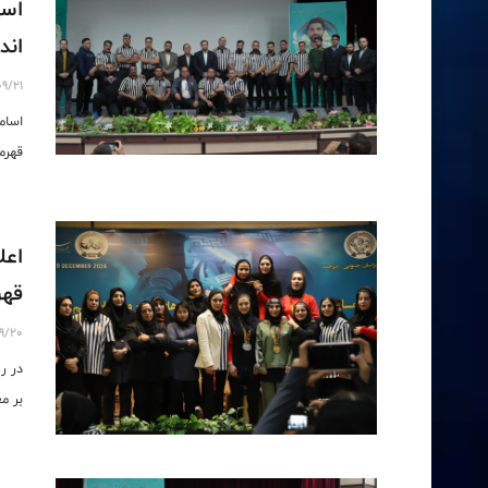
اسا
اند
9/21
اسام
قهرم
اعل
قهر
9/20
در ر
بر م