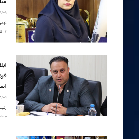
سام
8/09
نهمی
16 تا 19 آذرماه در بیرجند برگزار می شود.
ابل
فره
اس
8/09
رئیس
مساب