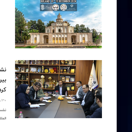
نشس
بیر
کرد
8/30
نشست
المللی سال