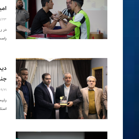
امی
9/23
در ر
راست
دید
جنو
9/21
رئیس
استا