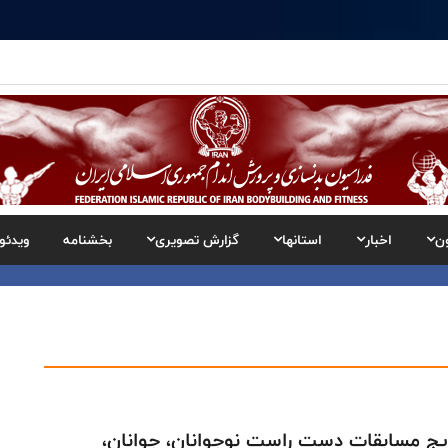
ن
اخبار
استانها
گزارش تصویری
بخشنامه
ویدئو
یج مسابقات دست راست نوجوانان، جوانان،