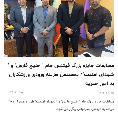
مسابقات جایزه بزرگ فیتنس جام " خلیج فارس" و "
شهدای امنیت"/ تخصیص هزینه ورودی ورزشکاران
به امور خیریه
13463
1402/04/05
مسابقات جایزه بزرگ جام " خلیج فارس" و " شهدای امنیت" طی روزهای 19 و 20
تیرماه به میزبانی بندرعباس برگزار می شود.