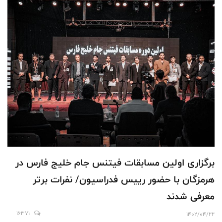
برگزارى اولين مسابقات فيتنس جام خليج فارس در
هرمزگان با حضور رييس فدراسيون/ نفرات برتر
معرفى شدند
16371
1402/04/22