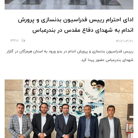
اداى احترام رييس فدراسيون بدنسازى و پرورش
اندام به شهداى دفاع مقدس در بندرعباس
14418
1402/04/20
رييس فدراسيون بدنسازى و پرورش اندام در بدو ورود به استان هرمزگان در گلزار
شهداى بندرعباس حضور پيدا كرد.