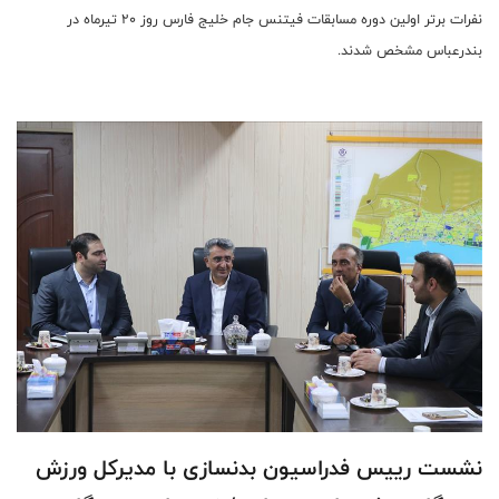
نفرات برتر اولین دوره مسابقات فیتنس جام خلیج فارس روز ٢٠ تيرماه در
بندرعباس مشخص شدند.
نشست رييس فدراسيون بدنسازى با مديركل ورزش