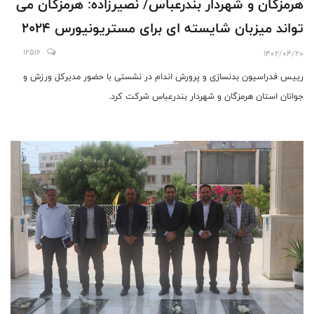
هرمزگان و شهردار بندرعباس/ نصيرزاده: هرمزگان مى
تواند ميزبان شايسته اى براى مستريونيورس ٢٠٢٤
باشد
12516
1402/04/20
رييس فدراسيون بدنسازى و پرورش اندام در نشستى با حضور مديركل ورزش و
جوانان استان هرمزگان و شهردار بندرعباس شركت كرد.