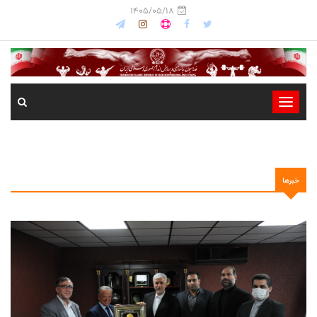
1405/05/18
-
-
-
-
خبرها
-
-