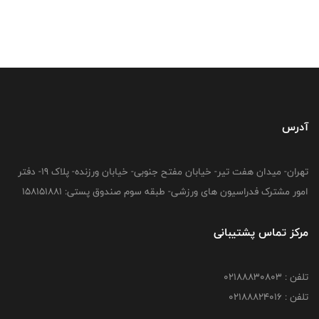
آدرس
تهران- میدان هفت تیر- خیابان مفتح جنوبی- خیابان ورزنده- پلاک 19- دفتر
امور مشترک فدراسیون های ورزشی- طبقه سوم صندوق پستی: 158151881
مرکز تماس پشتیبانی
تلفن : 02188830803
تلفن : 02188824016