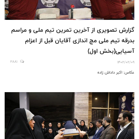
گزارش تصویری از آخرین تمرین تیم ملی و مراسم
بدرقه تیم ملی مچ اندازی آقایان قبل از اعزام
آسیایی(بخش اول)
2881
1402/02/09
عکاس: اکبر داداش زاده