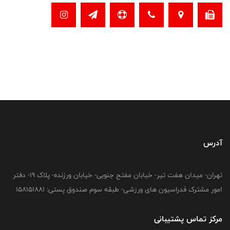
آدرس
تهران- میدان هفت تیر- خیابان مفتح جنوبی- خیابان ورزنده- پلاک 19- دفتر
امور مشترک فدراسیون های ورزشی- طبقه سوم صندوق پستی: 158151881
مرکز تماس پشتیبانی