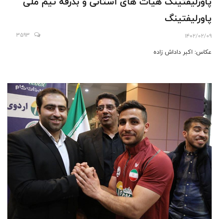
پاورلیفتینگ هیات های استانی و بدرقه تیم ملی
پاورلیفتینگ
3593
1402/02/09
عکاس: اکبر داداش زاده