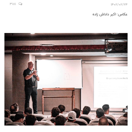
3181
1402/02/24
عکاس: اکبر داداش زاده