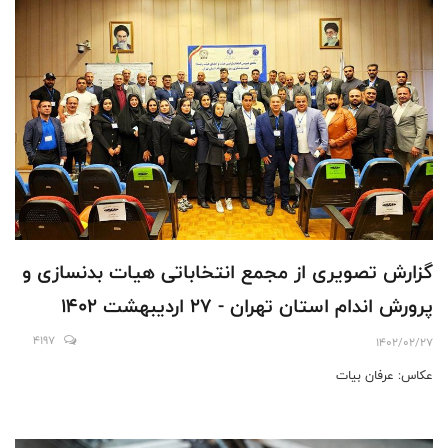
گزارش تصويرى از مجمع انتخاباتى هيات بدنسازى و
پرورش اندام استان تهران - ٢٧ ارديبهشت ١٤٠٢
4197
1402/02/27
عكاس: عرفان بيات