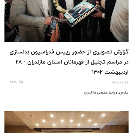
گزارش تصويرى از حضور رييس فدراسيون بدنسازى
در مراسم تجليل از قهرمانان استان مازندران - ٢٨
ارديبهشت ١٤٠٢
5421
1402/02/28
عكاس: روابط عمومى مازندران