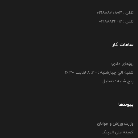
تلفن : 02188830803
تلفن : 02188824016
ساعات کار
روزهای عادی:
شنبه الي چهارشنبه : 30: 8 لغايت 16:30
پنج شنبه : تعطیل
پیوندها
وزارت ورزش و جوانان
کمیته ملی المپیک