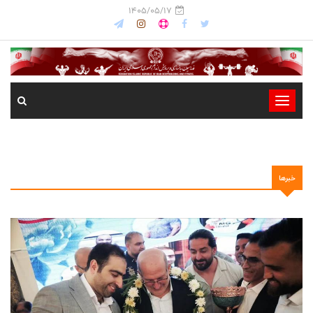
1405/05/17
-
-
-
-
خبرها
-
-