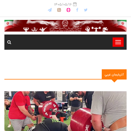
1405/05/16
-
-
-
-
آذربايجان غربي
-
-