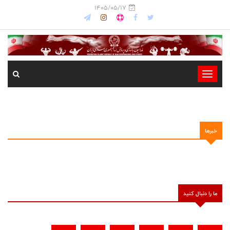
1405/05/17
-
-
-
-
خبرها
-
-
ما را دنبال کنید