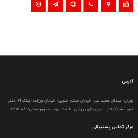
آدرس
تهران- میدان هفت تیر- خیابان مفتح جنوبی- خیابان ورزنده- پلاک 19- دفتر
امور مشترک فدراسیون های ورزشی- طبقه سوم صندوق پستی: 158151881
مرکز تماس پشتیبانی