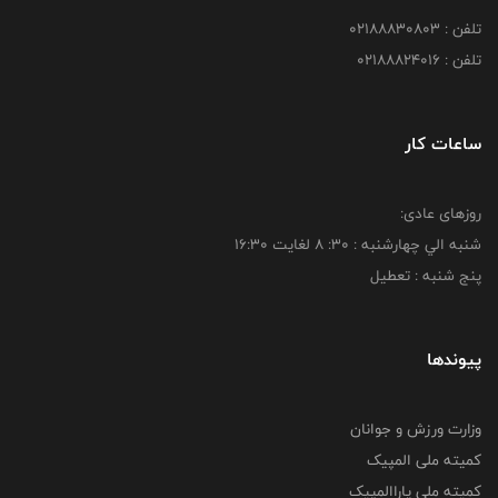
تلفن : 02188830803
تلفن : 02188824016
ساعات کار
روزهای عادی:
شنبه الي چهارشنبه : 30: 8 لغايت 16:30
پنج شنبه : تعطیل
پیوندها
وزارت ورزش و جوانان
کمیته ملی المپیک
کمیته ملی پاراالمپیک