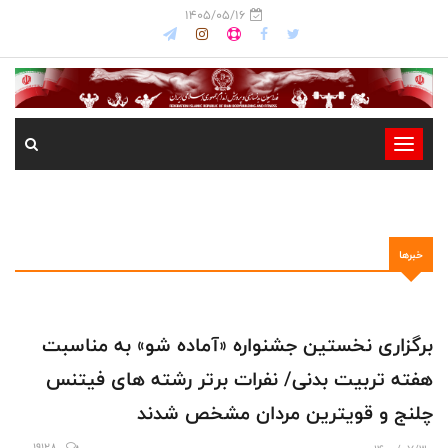
1405/05/16
-
-
-
-
خبرها
-
-
برگزاری نخستین جشنواره «آماده شو» به مناسبت
هفته تربیت بدنی/ نفرات برتر رشته های فیتنس
چلنج و قویترین مردان مشخص شدند
19128