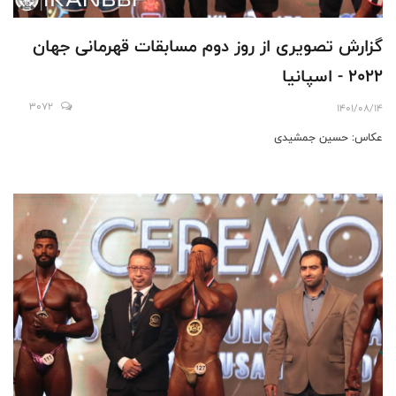
گزارش تصويرى از روز دوم مسابقات قهرمانى جهان
٢٠٢٢ - اسپانيا
3072
1401/08/14
عكاس: حسين جمشيدى