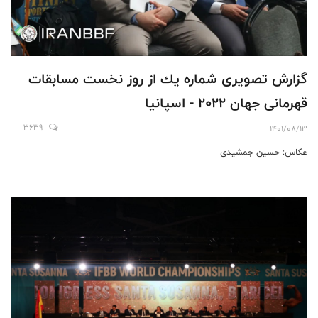
گزارش تصويرى شماره يك از روز نخست مسابقات
قهرمانى جهان ٢٠٢٢ - اسپانيا
3639
1401/08/13
عكاس: حسين جمشيدى