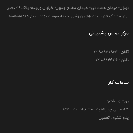
تهران- میدان هفت تیر- خیابان مفتح جنوبی- خیابان ورزنده- پلاک 19- دفتر
امور مشترک فدراسیون های ورزشی- طبقه سوم صندوق پستی: 158151881
مرکز تماس پشتیبانی
تلفن : 02188830803
تلفن : 02188824016
ساعات کار
روزهای عادی:
شنبه الي چهارشنبه : 30: 8 لغايت 16:30
پنج شنبه : تعطیل