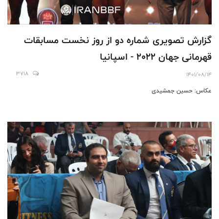
گزارش تصويرى شماره دو از روز نخست مسابقات
قهرمانى جهان ٢٠٢٢ - اسپانيا
3718
1401/08/14
عكاس: حسين جمشيدى