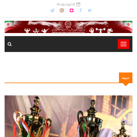
1405/05/19
-
-
-
-
خبرها
-
-