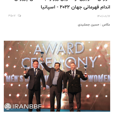
اندام قهرمانى جهان ٢٠٢٢ - اسپانیا
3507
1401/08/16
عکاس : حسین جمشیدی