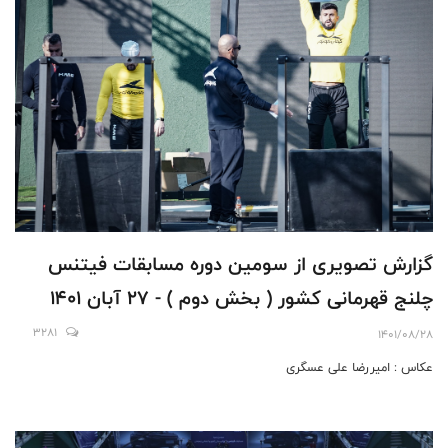
گزارش تصویری از سومین دوره مسابقات فیتنس
چلنج قهرمانی کشور ( بخش دوم ) - 27 آبان 1401
3281
1401/08/28
عکاس : امیررضا علی عسگری