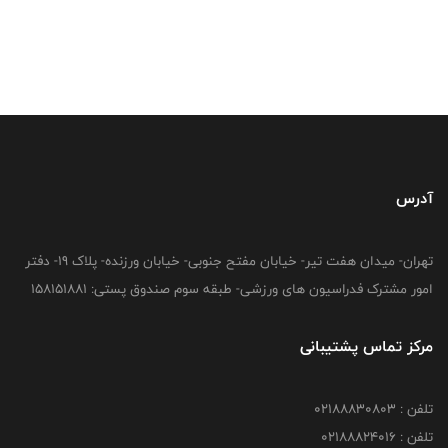
آدرس
تهران- میدان هفت تیر- خیابان مفتح جنوبی- خیابان ورزنده- پلاک 19- دفتر
امور مشترک فدراسیون های ورزشی- طبقه سوم صندوق پستی: 158151881
مرکز تماس پشتیبانی
تلفن : 02188830803
تلفن : 02188824016