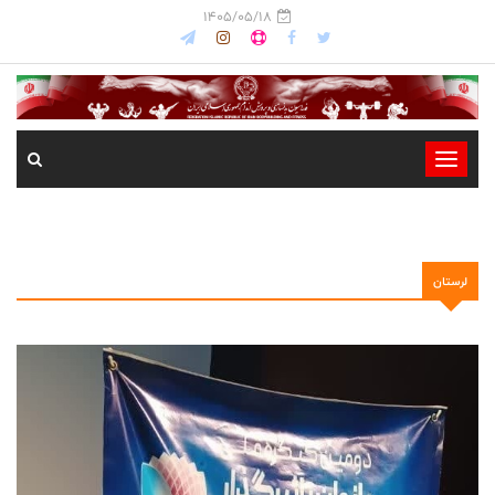
1405/05/18
-
-
-
-
لرستان
-
-