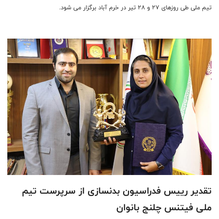
تیم ملی طی روزهای 27 و 28 تیر در خرم آباد برگزار می شود.
تقدير رييس فدراسيون بدنسازى از سرپرست تيم
ملى فيتنس چلنج بانوان