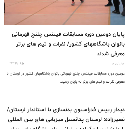
پايان دومين دوره مسابقات فيتنس چلنج قهرمانى
بانوان باشگاههاى كشور/ نفرات و تيم هاى برتر
معرفى شدند
14399
1401/11/14
دومين دوره مسابقات فيتنس چلنج قهرمانى بانوان باشگاههاى كشور در لرستان با
معرفى نفرات و تيم هاى برتر به پايان رسيد.
ديدار رييس فدراسيون بدنسازى با استاندار لرستان/
نصيرزاده: لرستان پتانسيل ميزبانى هاى بين المللى