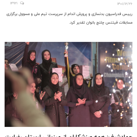
14921
1401/12/26
رييس فدراسيون بدنسازى و پرورش اندام از سرپرست تيم ملى و مسوول برگزارى
مسابقات فيتنس چلنج بانوان تقدير كرد.
جمادشرف: همه ورزشکاران از میزبانی لرستان رضایت