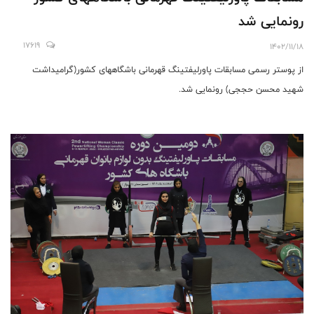
رونمایی شد
17619
1402/11/18
از پوستر رسمی مسابقات پاورلیفتینگ قهرمانی باشگاههای کشور(گرامیداشت
شهید محسن حججی) رونمایی شد.