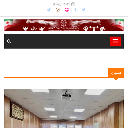
1405/05/16
-
-
-
-
اصفهان
-
-