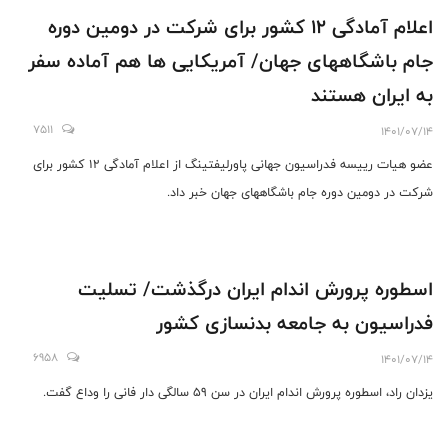
اعلام آمادگی 12 کشور برای شرکت در دومین دوره
جام باشگاههای جهان/ آمریکایی ها هم آماده سفر
به ایران هستند
7511
1401/07/14
عضو هیات رییسه فدراسیون جهانی پاورلیفتینگ از اعلام آمادگی 12 کشور برای
شرکت در دومین دوره جام باشگاههای جهان خبر داد.
اسطوره پرورش اندام ايران درگذشت/ تسليت
فدراسيون به جامعه بدنسازى كشور
6958
1401/07/14
يزدان راد، اسطوره پرورش اندام ايران در سن ٥٩ سالگى دار فانى را وداع گفت.