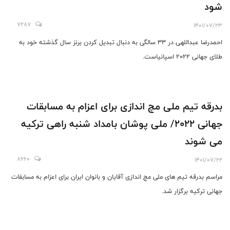
شود
7287
1401/07/23
احمدرضا عبداللهی در 33 سالگی به دنبال تبدیل کردن برنز سال گذشته خود به
طلای جهانی 2022 اسپانیاست.
بدرقه تيم ملى مچ اندازى براى اعزام به مسابقات
جهانى ٢٠٢٢/ ملى پوشان بامداد شنبه راهى تركيه
مى شوند
8660
1401/07/22
مراسم بدرقه تيم هاى ملى مچ اندازى آقايان و بانوان ايران براى اعزام به مسابقات
جهانى تركيه برگزار شد.