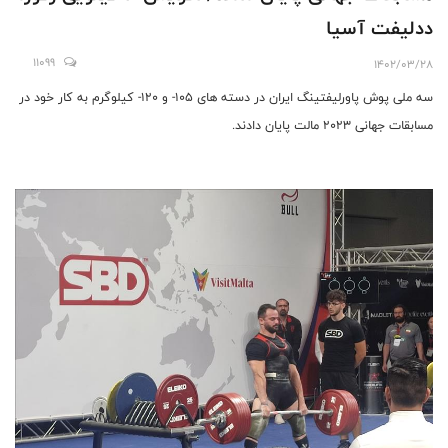
ددلیفت آسیا
11099
1402/03/28
سه ملی پوش پاورلیفتینگ ایران در دسته های 105- و 120- کیلوگرم به کار خود در
مسابقات جهانی 2023 مالت پایان دادند.