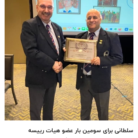
سلطانى براى سومين بار عضو هيات رييسه