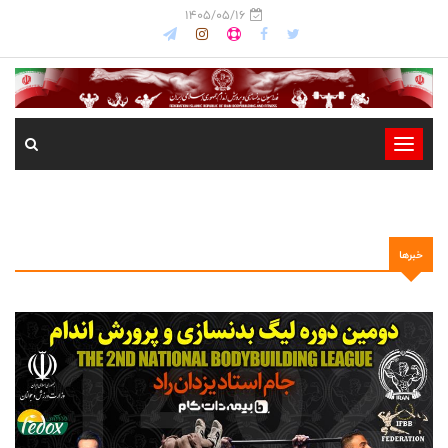
1405/05/16
-
-
-
-
خبرها
-
-