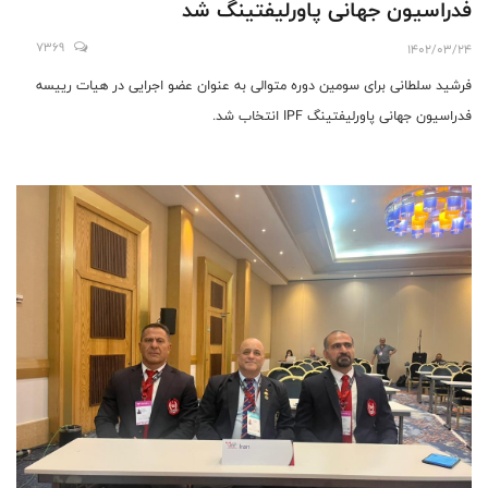
فدراسيون جهانى پاورليفتينگ شد
7369
1402/03/24
فرشيد سلطانى براى سومين دوره متوالى به عنوان عضو اجرايى در هيات رييسه
فدراسيون جهانى پاورليفتينگ IPF انتخاب شد.