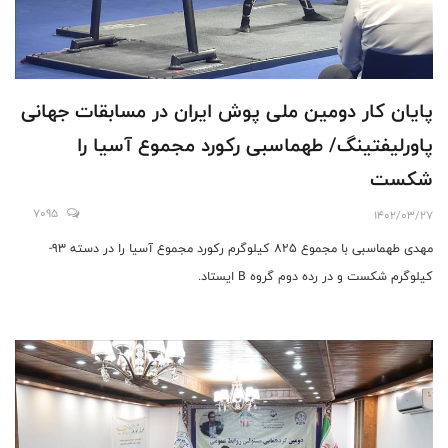
پايان كار دومين ملى پوش ايران در مسابقات جهانى
پاورليفتينگ/ طهماسبى ركورد مجموع آسيا را
شكست
7095
1402/03/27
مهدى طهماسبى با مجموع ٨٢٥ كيلوگرم ركورد مجموع آسيا را در دسته ٩٣-
كيلوگرم شكست و در رده دوم گروه B ايستاد.