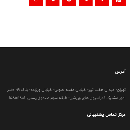
آدرس
تهران- میدان هفت تیر- خیابان مفتح جنوبی- خیابان ورزنده- پلاک 19- دفتر
امور مشترک فدراسیون های ورزشی- طبقه سوم صندوق پستی: 158151881
مرکز تماس پشتیبانی