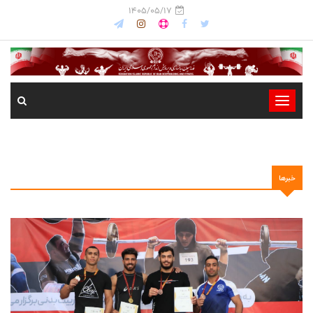
1405/05/17
-
-
-
-
خبرها
-
-