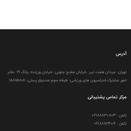
آدرس
تهران- میدان هفت تیر- خیابان مفتح جنوبی- خیابان ورزنده- پلاک 19- دفتر
امور مشترک فدراسیون های ورزشی- طبقه سوم صندوق پستی: 158151881
مرکز تماس پشتیبانی
تلفن : 02188830803
تلفن : 02188824016